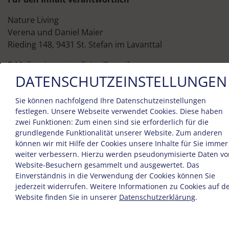
Nature Living
Verena und Daniel Maier
Rieding 148, 9431 St. Stefan im Lavanttal
E-Mail: enjoynatureliving@gmail.com
Tel: 0043 664 87 20 495
DATENSCHUTZEINSTELLUNGEN
Bildrechte
Sie können nachfolgend Ihre Datenschutzeinstellungen
festlegen.
Unsere Webseite verwendet Cookies. Diese haben
DESIGN &
zwei Funktionen: Zum einen sind sie erforderlich für die
grundlegende Funktionalität unserer Website. Zum anderen
UMSETZUNG
können wir mit Hilfe der Cookies unsere Inhalte für Sie immer
weiter verbessern. Hierzu werden pseudonymisierte Daten vo
Website-Besuchern gesammelt und ausgewertet. Das
Easybooking
Einverständnis in die Verwendung der Cookies können Sie
zadego GmbH
jederzeit widerrufen. Weitere Informationen zu Cookies auf d
Website finden Sie in unserer
Datenschutzerklärung
.
WWW.EASYBOOKING.EU
Anton-Melzer-Straße 10